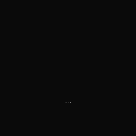
.
.
.