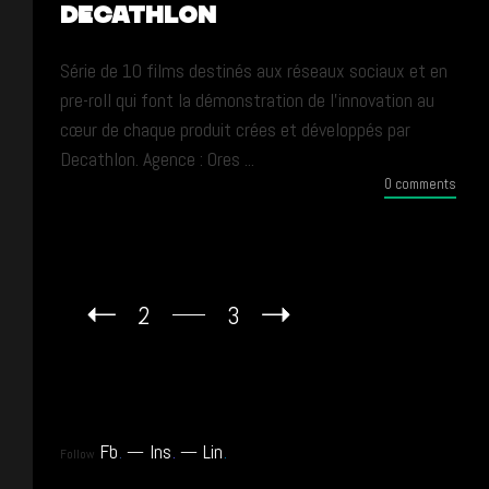
DECATHLON
Série de 10 films destinés aux réseaux sociaux et en
pre-roll qui font la démonstration de l’innovation au
cœur de chaque produit crées et développés par
Decathlon. Agence : Ores ...
0 comments
2
3
Fb
.
Ins
.
Lin
.
Follow