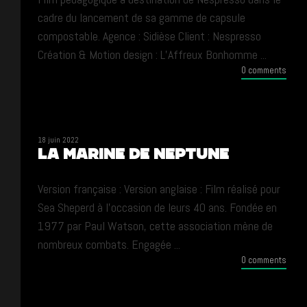
cadre du lancement de sa gamme de capsule
compostable. Agence : Sidièse Client : Nespresso
Création & Motion design : L’Affreux Bonhomme ...
0 comments
18 juin 2022
LA MARINE DE NEPTUNE
Version française : Version anglaise : Film réalisé pour
Sea Sheperd à l’occasion de leurs 40 ans. Fondée en
1977 par Paul Watson, cette association mène de
nombreux combats. Engagée ...
0 comments