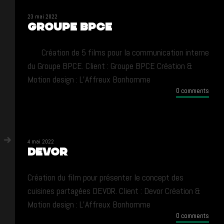
23 mai 2022
Groupe BPCE
Création de 5 films pour la communication interne
du Groupe BPCE. Client : Groupe BPCE Création &
Motion design : L’Affreux Bonhomme
0 comments
4 mai 2022
DEVOR
Création du film pour présenter le concept des
cuisines partagées DEVOR. Client : Devor Création &
Motion design : L’Affreux Bonhomme
0 comments