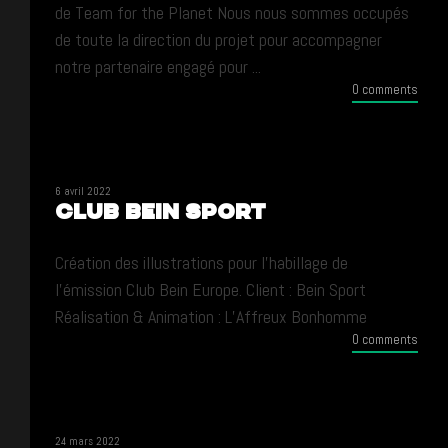
de Team for the Planet Nous nous sommes occupés
de toute la direction du projet pour accompagner
notre partenaire engagé pour ...
0 comments
6 avril 2022
CLUB BEIN SPORT
Création des illustrations pour l’habillage de
l’émission Club Bein Europe. Client : Bein Sport
Réalisation & Animation : L’Affreux Bonhomme
0 comments
24 mars 2022