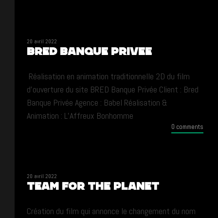
20 avril 2022
BRED BANQUE PRIVEE
Réalisation en animation traditionnelle 2D du film
d’ouverture du site BRED Banque Privée Client : Bred
Banque Privée Agence : Babel Réalisation &
Animation : L’Affreux Bonhomme
0 comments
20 avril 2022
Team for the Planet
Création du film qui annonce le changement du nom