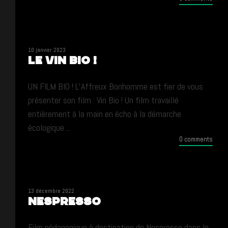
10 janvier 2023
LE VIN BIO !
UN FILM BIO ! L’Affreux Bonhomme est fier de vous
présenter son film : Vin Bio ! Un film travaillé
entièrement à la main en écho à la démarche
écologique ...
0 comments
13 décembre 2022
Nespresso
Film pédagogique à destination de Nespresso dans le