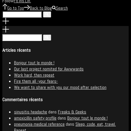
Follow
Fb
Ins
Lin
.
.
.
Go to Top
Back to Blog
Search
Articles récents
Bonjour tout le monde !
Our last project nomited for Awwwards
Work hard, then repeat
Fire them all -your fears-
We want to share with you our mood after selection
Commentaires récents
sinusitis headache
dans
Freaks & Geeks
amoxicillin safety profile
dans
Bonjour tout le monde !
pneumonia medical reference
dans
Sleep, code, eat, travel.
Repeat.