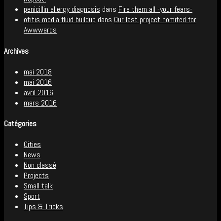
penicillin allergy diagnosis
dans
Fire them all -your fears-
otitis media fluid buildup
dans
Our last project nomited for
Awwwards
Archives
mai 2018
mai 2016
avril 2016
mars 2016
Catégories
Cities
News
Non classé
Projects
Small talk
Sport
Tips & Tricks