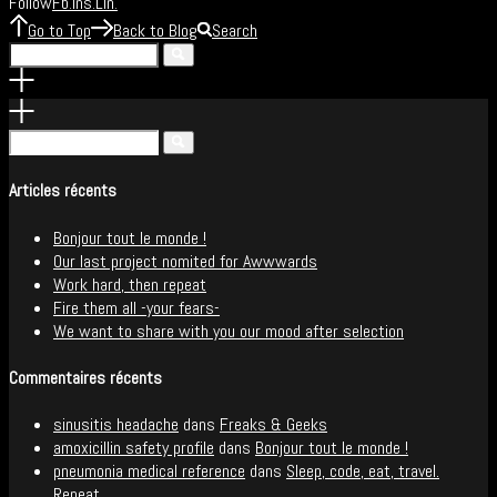
Follow
Fb
Ins
Lin
.
.
.
Go to Top
Back to Blog
Search
Articles récents
Bonjour tout le monde !
Our last project nomited for Awwwards
Work hard, then repeat
Fire them all -your fears-
We want to share with you our mood after selection
Commentaires récents
sinusitis headache
dans
Freaks & Geeks
amoxicillin safety profile
dans
Bonjour tout le monde !
pneumonia medical reference
dans
Sleep, code, eat, travel.
Repeat.