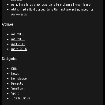
penicillin allergy diagnosis
dans
Fire them all -your fears-
otitis media fluid buildup
dans
Our last project nomited for
Awwwards
Archives
mai 2018
mai 2016
avril 2016
mars 2016
Catégories
Cities
News
Non classé
Projects
Small talk
Sport
Tips & Tricks